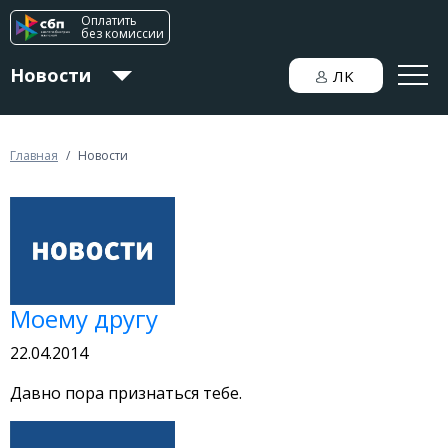
Оплатить
без комиссии
Новости
ЛK
Для дома
Главная
/
Новости
Для бизнеса
Моему другу
22.04.2014
Давно пора признаться тебе.