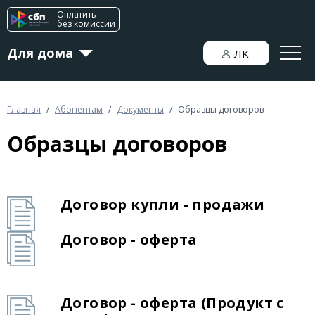
Оплатить
без комиссии
Для дома
ЛK
Для бизнеса
Главная
/
Абонентам
/
Документы
/
Образцы договоров
Образцы договоров
Новости
Договор купли - продажи
Договор - оферта
Договор - оферта (Продукт с