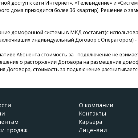
ной доступ к сети Интернет», «Телевидение» и «Систе
ого дома приходится более 36 квартир). Решение о за
вание домофонной системы в МКД составит(с использо
заключивших индивидуальный Договор с Оператором) - 0
циативе Абонента стоимость за подключение не взимает
ешение о расторжении Договора на размещение домофо
ия Договора, стоимость за подключение рассчитывает
ости
О компании
ии
Контакты
нентам
Карьера
ки продаж
Лицензии